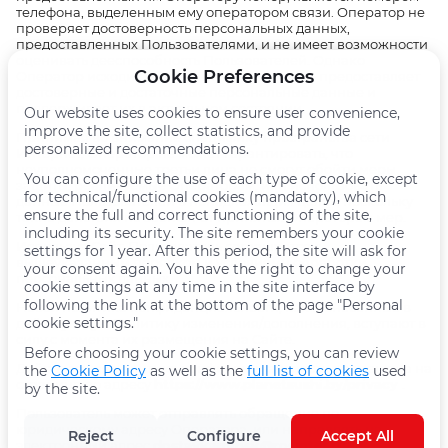
телефона, выделенным ему оператором связи. Оператор не
проверяет достоверность персональных данных,
предоставленных Пользователями, и не имеет возможности
оценивать дееспособность Пользователей. Однако
Cookie Preferences
Оператор исходит из того, что Пользователь предоставляет
достоверные и достаточные персональные данные и
поддерживает их в актуальном состоянии.
Our website uses cookies to ensure user convenience,
improve the site, collect statistics, and provide
Принимая во внимание специфику пространства сети
personalized recommendations.
Интернет, Оператор не может гарантировать, что
неуполномоченные третьи лица не смогут обойти меры
You can configure the use of each type of cookie, except
защиты, реализуемые Операторам, или использовать
for technical/functional cookies (mandatory), which
данные Пользователей в ненадлежащих целях, поскольку
ensure the full and correct functioning of the site,
такие действия не зависят от принятых Операторам мер.
including its security. The site remembers your cookie
Используя Сайт, Пользователь соглашается с
settings for 1 year. After this period, the site will ask for
вышеуказанным порядком и условиями обработки
your consent again. You have the right to change your
персональных данных.
cookie settings at any time in the site interface by
following the link at the bottom of the page "Personal
Новая политика конфиденциальности, как и внесенные в
cookie settings."
действующую Политику изменения/дополнения, вступают в
силу с момента их размещения на Сайте.
Before choosing your cookie settings, you can review
Действующая политика конфиденциальности размещена на
the
Cookie Policy
as well as the
full list of cookies
used
странице по адресу
https://www.planetsushi.by/privacy
.
by the site.
Пользователь может отправлять обращение по
юридическому адресу Оператора или направлять на
Reject
Configure
Accept All
электронный адрес
dostavkaminsk@rosinter.ru
.