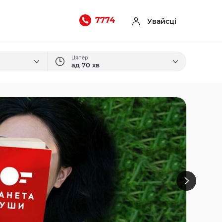
7774
Увайсці
Цяпер
ад
70
хв