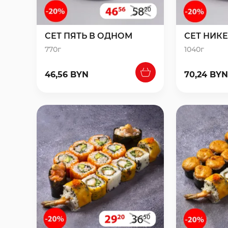
СЕТ ПЯТЬ В ОДНОМ
СЕТ НИК
770г
1040г
46,56 BYN
70,24 BYN