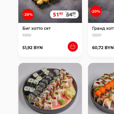
Биг хотто сет
Гранд хот
1055г
1200г
51,92 BYN
60,72 BYN