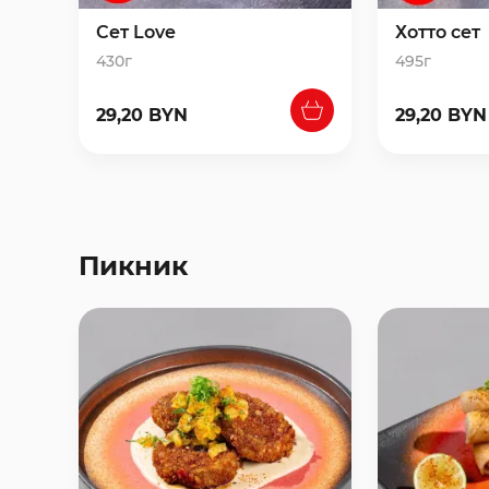
Сет Love
Хотто сет
430г
495г
29,20 BYN
29,20 BYN
Пикник