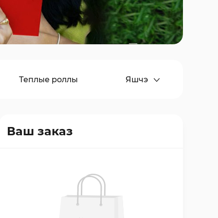
Адмяніць заказ
Теплые роллы
Яшчэ
есерты
Напитки
Ваш заказ