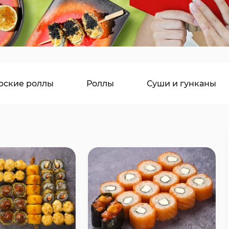
рские роллы
Роллы
Суши и гунканы
ы
Лапша и рис
Горячие блюда
Д
Суши сеты