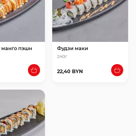
 манго пэшн
Фудзи маки
240г
22,40 BYN