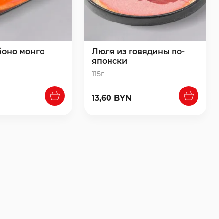
боно монго
Люля из говядины по-
японски
115г
13,60 BYN