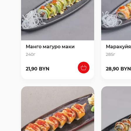
Манго магуро маки
Маракуйя
240г
285г
21,90 BYN
28,90 BYN