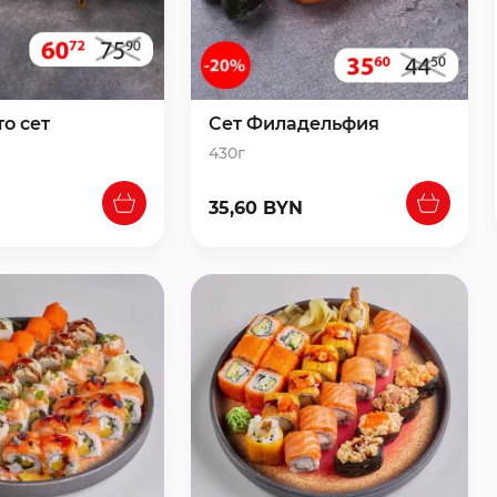
то сет
Сет Филадельфия
430г
35,60 BYN